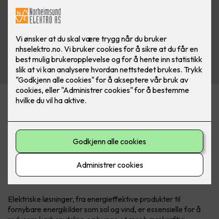
– Det har vært et klart fortrinn med
dokumentasjon fra Elkonor
Det er en økende etterspørsel etter grønne løsninger fra
både forbrukere og myndigheter. Det gjelder i stor grad for
elektrobransjen, som daglig implementerer bærekraftige
tiltak i sine produkter og tjenester. Lavangen Elektro er intet
unntak.
Elektriske løsninger, fra energieffektive produkter til
fornybare energikilder som sol og vind, er essensielle for å