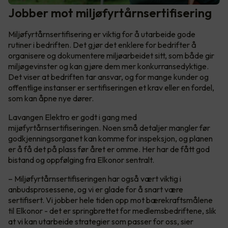
Jobber mot miljøfyrtårnsertifisering
Miljøfyrtårnsertifisering er viktig for å utarbeide gode
rutiner i bedriften. Det gjør det enklere for bedrifter å
organisere og dokumentere miljøarbeidet sitt, som både gir
miljøgevinster og kan gjøre dem mer konkurransedyktige.
Det viser at bedriften tar ansvar, og for mange kunder og
offentlige instanser er sertifiseringen et krav eller en fordel,
som kan åpne nye dører.
Lavangen Elektro er godt i gang med
mijøfyrtårnsertifiseringen. Noen små detaljer mangler før
godkjenningsorganet kan komme for inspeksjon, og planen
er å få det på plass før året er omme. Her har de fått god
bistand og oppfølging fra Elkonor sentralt.
– Miljøfyrtårnsertifiseringen har også vært viktig i
anbudsprosessene, og vi er glade for å snart være
sertifisert. Vi jobber hele tiden opp mot bærekraftsmålene
til Elkonor - det er springbrettet for medlemsbedriftene, slik
at vi kan utarbeide strategier som passer for oss, sier