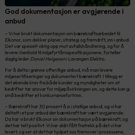
God dokumentasjon er avgjørende i
anbud
– Vi har brukt dokumentasjon om bærekraftsarbeidet til
Elkonor, som dekker planer, strategi og fremdrift, inn i anbud.
Det var spesielt viktig opp mot avfallshåndtering, og for å
levere i henhold til miljøfyrtårnspesifikasjonene, forteller
daglig leder
Daniel Helgesen
i Lavangen Elektro.
For å delta i grønne offentlige anbud, må man levere
miljøsertifiseringer og dokumentert bærekraft. I tillegg er
det økende krav fra både kunder og myndigheter om at
bedrifter tar ansvar for miljøpåvirkningen sin, og dette kan gi
små bedrifter et konkurransefortrinn.
– Bærekraft har 30 prosent å si i statlige anbud, og vi har
deltatt i et par anbud der bærekraft har vært avgjørende.
Da har vi brukt Elkonor sin dokumentasjon på bærekraft, og
det har telt positivt. Vi har aldri fått fratrekk på det vi har
levert, og ser at det har hjulpet oss fremover i prosessene,