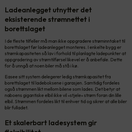
Ladeanlegget utnytter det
eksisterende strømnettet i
borettslaget
I de fleste tilfeller må man ikke oppgradere strøminntaket til
borettslaget før ladeanlegget monteres. I enkelte bygg er
strømkapasiteten så lav i forhold til planlagte ladepunkter at
oppgradering av strømtilførsel likevel er å anbefale. Dette
for å unngå at noen biler må stå i kø.
Easee sitt system delegerer ledig strømkapasitet fra
borettslaget til ladeboksene i garasjen. Samtidig fordeles
også strømmen likt mellom bilene som lades. Det betyr at
naboens gigantiske elbil ikke vil «stjele» strøm foran din lille
elbil. Strømmen fordeles likt til enhver tid og sikrer at alle biler
blir fulladet.
Et skalerbart ladesystem gir