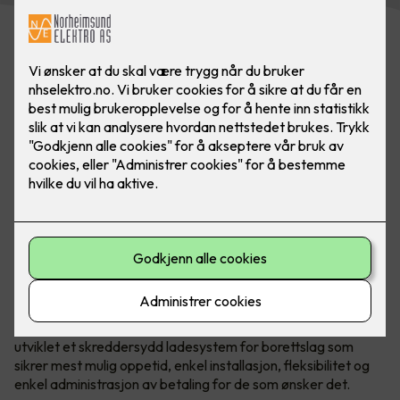
Bilde: Easee. Flere laderoboter kan kobles sammen
Det er mye å sette seg inn i og mange valg som skal tas
både av styret og generalforsamling.
Norske Easee
har
utviklet et skreddersydd ladesystem for borettslag som
sikrer mest mulig oppetid, enkel installasjon, fleksibilitet og
enkel administrasjon av betaling for de som ønsker det.