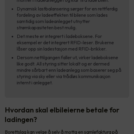
montert i ladeanlegget og klar til å lade bilen.
Dynamisk lastbalansering sørger for en rettferdig
fordeling av ladeeffekten til bilene som lades
samtidig som ladeanlegget utnytter
strømkapasiteten best mulig.
Det meste er integrert i ladeboksene. For
eksempel er det integrert RFID-leser. Brukerne
låser opp sin ladestasjon med RFID-brikker.
Dersom nettilgangen faller ut, virker ladeboksene
like godt. All styring sitter lokalt og er dermed
mindre sårbart enn ladeanlegg som baserer seg på
styring via sky eller via trådløs kommunikasjon
internt i anlegget.
Hvordan skal elbileierne betale for
ladingen?
Borettslag kan velge å selv å motta en samlefaktura på