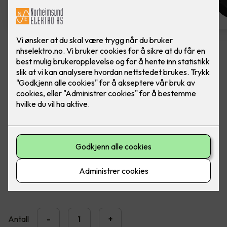
Easee Charge Max
Ferdig montert elbillader. Easee Charge Max er
kraftig, presis og solid.
En MID-sertifisert elbillader designet for å levere nøyaktige
strømmålinger, forståelige fakturaer og full kontroll over
ladekostnadene.
20,990
,-
Antall
-
+