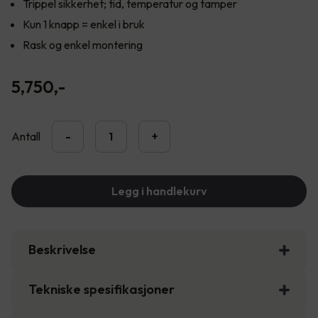
Trippel sikkerhet; tid, temperatur og tamper
Kun 1 knapp = enkel i bruk
Rask og enkel montering
5,750
,-
Antall
-
+
Legg i handlekurv
Beskrivelse
Tekniske spesifikasjoner