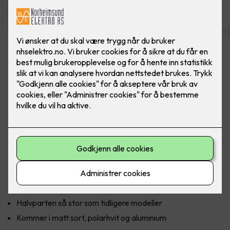
Komfyrvakt mKomfy Wally
m/trådløs sensor
Komfyrvakt mKomfy 25 Wally fra CTM Lyng.
CTM Lyngs nyeste komfyrvakt mKomfy Wally er halvparten
så stor som forgjengeren, med en sensor som kun er 81 mm
lang. Den har et tredobbelt sikkerhetssystem i form av
timerfunksjon, vakt for overtemperatur og tampersikring
som forhindrer bruk hvis sensoren fjernes.
Halvparten så stor som tidligere modeller
Kommer i matt sort, polarhvit og aluminium