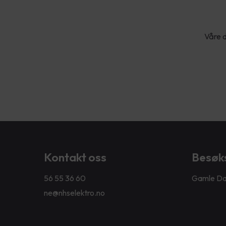
Våre d
Kontakt oss
Besøk
56 55 36 60
Gamle Da
ne@nhselektro.no