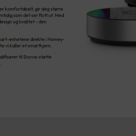
r komfortabelt, gir deg større
mtidig som det ser flott ut. Med
sign og kvalitet - den
art-enhetene direkte i Homey-
e vi kaller et smarthjem.
lifiserer til Enova-støtte
.