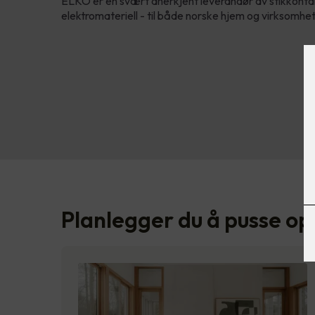
ELKO er en svært anerkjent leverandør av stikkontak
elektromateriell - til både norske hjem og virksomhet
Planlegger du å pusse op