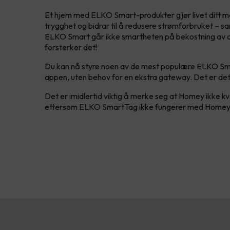
Et hjem med ELKO Smart-produkter gjør livet ditt me
trygghet og bidrar til å redusere strømforbruket – sa
ELKO Smart går ikke smartheten på bekostning av de
forsterker det!
Du kan nå styre noen av de mest populære ELKO Sm
appen, uten behov for en ekstra gateway. Det er dett
Det er imidlertid viktig å merke seg at Homey ikke kva
ettersom ELKO SmartTag ikke fungerer med Homey