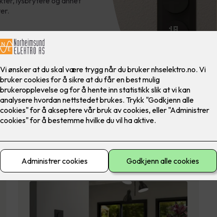
ter, lysbrytere og annet
er.
p boligen?