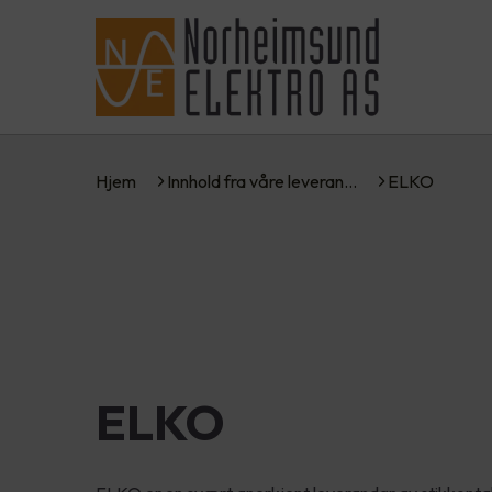
Hjem
Innhold fra våre leveran…
ELKO
ELKO