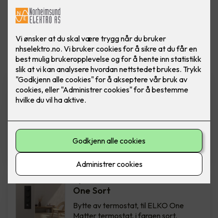
Vis flere
filtre
Bytte av termostat - ELKO
One Hvit
Bytte av termostat, til ELKO One
Matter termostat, i fargen hvit.
Inkludert montering.
2,850
,-
Bytte av termostat - ELKO
One Sort
Bytte av termostat, til ELKO One
Matter termostat, i fargen sort.