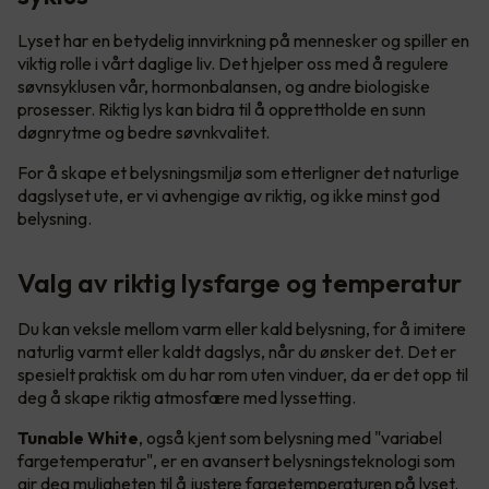
Lyset har en betydelig innvirkning på mennesker og spiller en
viktig rolle i vårt daglige liv. Det hjelper oss med å regulere
søvnsyklusen vår, hormonbalansen, og andre biologiske
prosesser. Riktig lys kan bidra til å opprettholde en sunn
døgnrytme og bedre søvnkvalitet.
For å skape et belysningsmiljø som etterligner det naturlige
dagslyset ute, er vi avhengige av riktig, og ikke minst god
belysning.
Valg av riktig lysfarge og temperatur
Du kan veksle mellom varm eller kald belysning, for å imitere
naturlig varmt eller kaldt dagslys, når du ønsker det. Det er
spesielt praktisk om du har rom uten vinduer, da er det opp til
deg å skape riktig atmosfære med lyssetting.
Tunable White
, også kjent som belysning med "variabel
fargetemperatur", er en avansert belysningsteknologi som
gir deg muligheten til å justere fargetemperaturen på lyset.