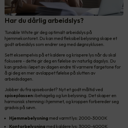
Har du dårlig arbeidslys?
Tunable White gir deg optimalt arbeidslys på
hjemmekontoret. Du kan med fleksibel belysning skape et
godt arbeidslys som endrer seg med døgnsyklusen.
Sett eksempelvis på et kaldere og krispere lys når du skal
fokusere - dette gir deg en følelse av naturlig dagslys. Du
kan gradvis i løpet av dagen endre til varmere fargetone for
å gi deg en mer avslappet følelse på slutten av
arbeidsdagen.
Jobber du fra spisebordet? Nyt et godt måltid ved
spiseplassen
i behagelig og lun belysning. Det skaper en
harmonisk stemning i hjemmet, og kroppen forbereder seg
gradvis på søvn.
Hjemmebelysning
med varmt lys: 2000-3000K
Kontorbelysning
med kaldere lys: 3000-4000K