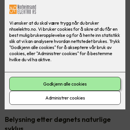
I norden har vi veldig varierende lysmengde - fra "polar
natt" til midnattssol. Det er her riktig belysning blir så
viktig, for å opprettholde riktig døgnrytme.
Belysning etter døgnets naturlige
syklus