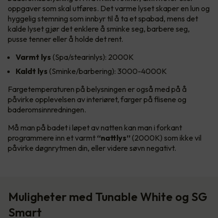
oppgaver som skal utføres. Det varme lyset skaper en lun og
hyggelig stemning som innbyr til å ta et spabad, mens det
kalde lyset gjør det enklere å sminke seg, barbere seg,
pusse tenner eller å holde det rent.
Varmt lys
(Spa/stearinlys): 2000K
Kaldt lys
(Sminke/barbering): 3000-4000K
Fargetemperaturen på belysningen er også med på å
påvirke opplevelsen av interiøret, farger på flisene og
baderomsinnredningen.
Må man på badet i løpet av natten kan man i forkant
programmere inn et varmt
“nattlys”
(2000K) som ikke vil
påvirke døgnrytmen din, eller videre søvn negativt.
Muligheter med Tunable White og SG
Smart