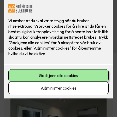
Filtrer på emneknagg
(valgfritt)