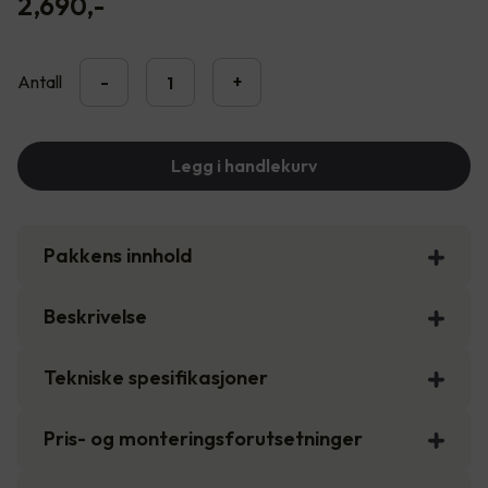
2,690
,-
Antall
-
+
Legg i handlekurv
Pakkens innhold
Beskrivelse
Tekniske spesifikasjoner
Pris- og monteringsforutsetninger