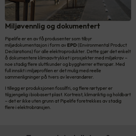
Miljøvennlig og dokumentert
Pipelife er en av få produsenter som tilbyr
miljødokumentasjon i form av
EPD
(Environmental Product
Declarations) for alle elektroprodukter. Dette gjør det enkelt
å dokumentere klimaavtrykket i prosjekter med miljøkrav –
noe stadig flere sluttkunder og byggherrer etterspør. Med
full innsikt i miljøprofilen er det mulig med reelle
sammenligninger på tvers av leverandører.
I tillegg er produksjonen fossilfri, og flere rørtyper er
tilgjengelig i biobasert plast. Kortreist, klimariktig og holdbart
– det er ikke uten grunn at Pipelife foretrekkes av stadig
flere i elektrobransjen.