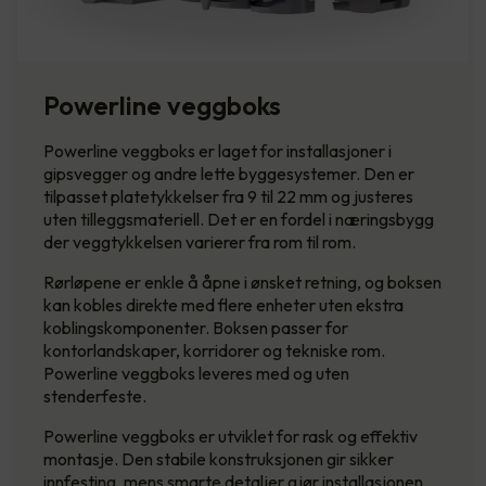
Powerline veggboks
Powerline veggboks er laget for installasjoner i
gipsvegger og andre lette byggesystemer. Den er
tilpasset platetykkelser fra 9 til 22 mm og justeres
uten tilleggsmateriell. Det er en fordel i næringsbygg
der veggtykkelsen varierer fra rom til rom.
Rørløpene er enkle å åpne i ønsket retning, og boksen
kan kobles direkte med flere enheter uten ekstra
koblingskomponenter. Boksen passer for
kontorlandskaper, korridorer og tekniske rom.
Powerline veggboks leveres med og uten
stenderfeste.
Powerline veggboks er utviklet for rask og effektiv
montasje. Den stabile konstruksjonen gir sikker
innfesting, mens smarte detaljer gjør installasjonen