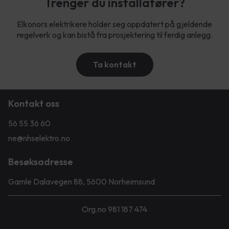
Trenger du installatører?
Elkonors elektrikere holder seg oppdatert på gjeldende
regelverk og kan bistå fra prosjektering til ferdig anlegg.
Ta kontakt
Kontakt oss
56 55 36 60
ne@nhselektro.no
Besøksadresse
Gamle Dalavegen 88, 5600 Norheimsund
Org.no 981 187 474