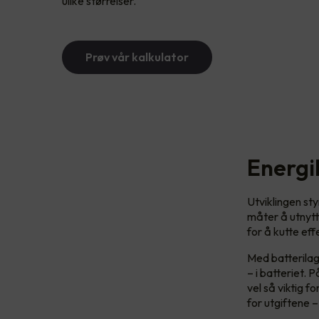
ulike størrelser.
Prøv vår kalkulator
Energi
Utviklingen sty
måter å utnytt
for å kutte eff
Med batterilag
– i batteriet.
vel så viktig f
for utgiftene –