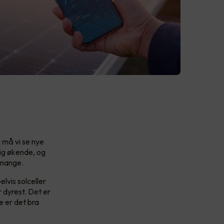
, må vi se nye
dig økende, og
r mange.
lvis solceller
 dyrest. Det er
e er det bra