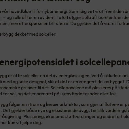
 vår hovedkilde til fornybar energi. Samtidig vet vi at fremtiden 
r – og solkraft er en av dem. Totalt utgjør solkraft bare en liten de
nen, men etterspørselen blir større. Da gjelder det å være i forka
rbygg dekket med solceller
energipotensialet i solcellepan
gg er ofte solceller en del av energiløsningen. Ved å inkludere arki
i med og løfte designet, slik at det er en integrert del av bygget.
konomiske grunner til det. Solcellepanelene må plasseres på sted
 for sol, og det er primært på uutnyttede fasader eller tak.
ygg følger en stram og lineær arkitektur, som gjør at flatene er p
r. Det gjelder både nye og eksisterende bygg. I en slik vurderingsf
 rådgivning. Plassering, økonomi, støtteordninger og andre forho
 her kan vi hjelpe deg.