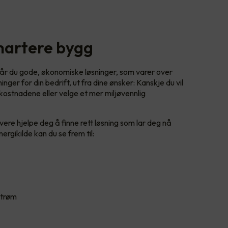
smartere bygg
år du gode, økonomiske løsninger, som varer over
inger for din bedrift, ut fra dine ønsker: Kanskje du vil
ostnadene eller velge et mer miljøvennlig
ivere hjelpe deg å finne rett løsning som lar deg nå
rgikilde kan du se frem til:
 strøm