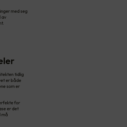
bringer med seg
l av
nt.
eler
tekten tidlig
 Det er både
ene som er
erfekte for
ase er det
ld må