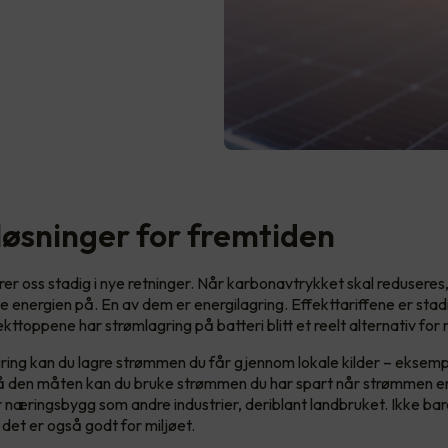
løsninger for fremtiden
rer oss stadig i nye retninger. Når karbonavtrykket skal reduseres
e energien på. En av dem er energilagring. Effekttariffene er sta
ekttoppene har strømlagring på batteri blitt et reelt alternativ fo
ring kan du lagre strømmen du får gjennom lokale kilder – eksempe
 På den måten kan du bruke strømmen du har spart når strømmen er
or næringsbygg som andre industrier, deriblant landbruket. Ikke bar
 det er også godt for miljøet.