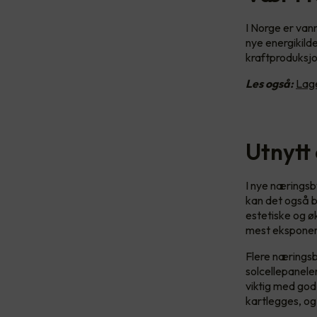
I Norge er vann
nye energikilde
kraftproduksjo
Les også:
Lage
Utnytt 
I nye næringsby
kan det også bl
estetiske og ø
mest eksponert
Flere næringsb
solcellepanele
viktig med god
kartlegges, og