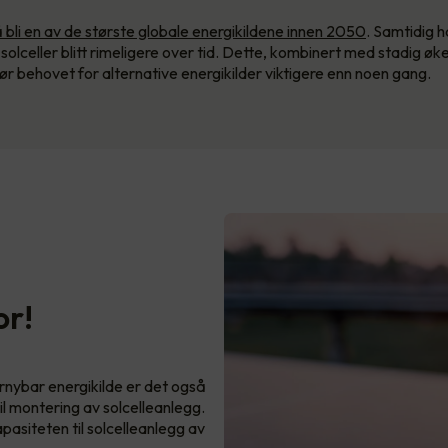
å bli en av de største globale energikildene innen 2050
. Samtidig 
e solceller blitt rimeligere over tid. Dette, kombinert med stadig ø
jør behovet for alternative energikilder viktigere enn noen gang.
or!
ornybar energikilde er det også
il montering av solcelleanlegg.
asiteten til solcelleanlegg av