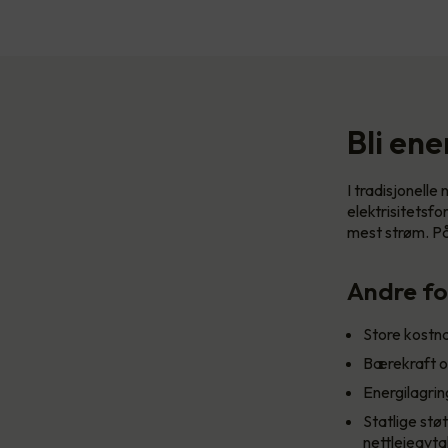
Bli ene
I tradisjonell
elektrisitetsf
mest strøm. På 
Andre fo
Store kostn
Bærekraft o
Energilagrin
Statlige stø
nettleieavta