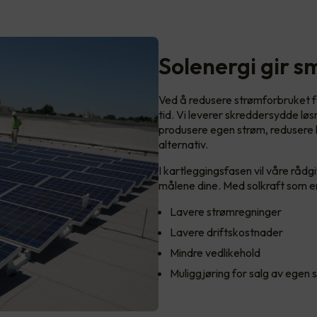
Solenergi gir 
Ved å redusere strømforbruket f
tid. Vi leverer skreddersydde løsn
produsere egen strøm, redusere k
alternativ.
I kartleggingsfasen vil våre rådg
målene dine. Med solkraft som ene
Lavere strømregninger
Lavere driftskostnader
Mindre vedlikehold
Muliggjøring for salg av egen