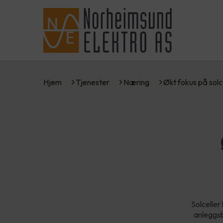
Hjem
Tjenester
Næring
Økt fokus på solc
Solceller
anleggsb