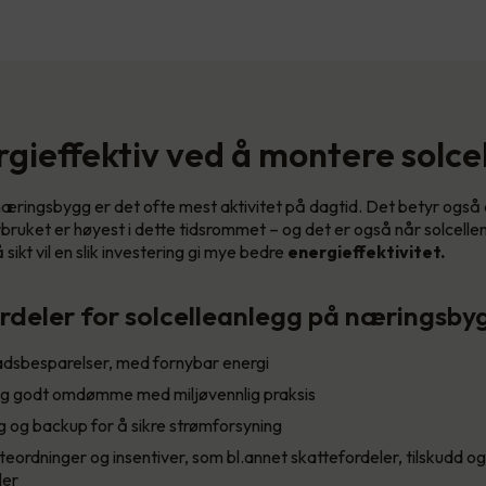
rgieffektiv ved å montere solcel
e næringsbygg er det ofte mest aktivitet på dagtid. Det betyr også 
orbruket er høyest i dette tidsrommet – og det er også når solcell
sikt vil en slik investering gi mye bedre
energieffektivitet.
rdeler for solcelleanlegg på næringsbyg
adsbesparelser, med fornybar energi
g godt omdømme med miljøvennlig praksis
g og backup for å sikre strømforsyning
tteordninger og insentiver, som bl.annet skattefordeler, tilskudd o
ler