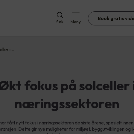
Book gratis vid
Søk
Meny
eller i…
Økt fokus på solceller 
næringssektoren
 har fått nytt fokus i næringssektoren de siste årene, spesielt inne
ransjen. Dette gir nye muligheter for miljøet, byggutviklingen og i