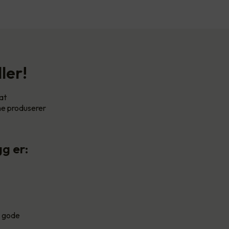
ler!
at
ene produserer
g er:
g gode