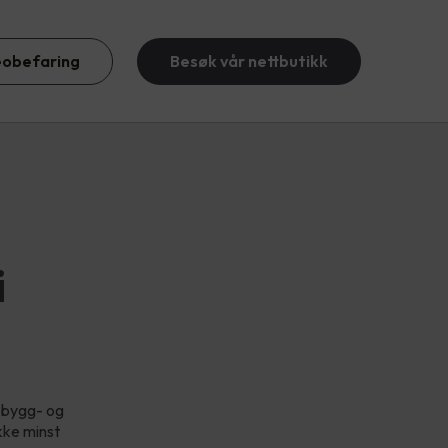
eobefaring
Besøk vår nettbutikk
i
n bygg- og
kke minst