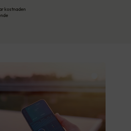
har kostnaden
kende