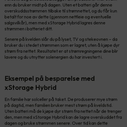
enn du bruker midt på dagen. Uten et batteri går denne
overskuddsstrømmen tilbake til strømnettet, og du får kun
betalt for noe av dette (gjennom nettleie og eventuelle
salgsvilkår), men med xStorage Hybrid lagres denne
strømmen i batteriet ditt.
Senere på kvelden slår du på lyset, TV og stekeovnen – da
bruker du i stedet strømmen som er lagret, uten å kjøpe dyr
strøm fra nettet. Resultatet er at strømregningene dine blir
lavere og du utnytter solenergien du har investert i.
Eksempel på besparelse med
xStorage Hybrid
En familie har solceller på taket. De produserer mye strøm
på dagtid, men familien bruker mest strøm på kveldstid.
Uten batteri må de kjøpe dyr strøm fra nettet når de trenger
den, men med xStorage Hybrid kan de lagre overskuddet fra
dagen og bruke strømmen senere. Over tid kan dette