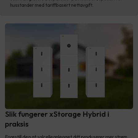
husstander med tariffbasert nettavgift.
Slik fungerer xStorage Hybrid i
praksis
Forestill deg at solcelleanlegget ditt produserer mer strøm