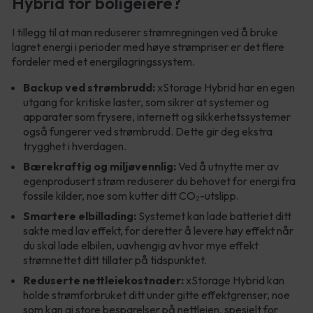
Hybrid for boligeiere?
I tillegg til at man reduserer strømregningen ved å bruke
lagret energi i perioder med høye strømpriser er det flere
fordeler med et energilagringssystem.
Backup ved strømbrudd:
xStorage Hybrid har en egen
utgang for kritiske laster, som sikrer at systemer og
apparater som frysere, internett og sikkerhetssystemer
også fungerer ved strømbrudd. Dette gir deg ekstra
trygghet i hverdagen.
Bærekraftig og miljøvennlig:
Ved å utnytte mer av
egenprodusert strøm reduserer du behovet for energi fra
fossile kilder, noe som kutter ditt CO₂-utslipp.
Smartere elbillading:
Systemet kan lade batteriet ditt
sakte med lav effekt, for deretter å levere høy effekt når
du skal lade elbilen, uavhengig av hvor mye effekt
strømnettet ditt tillater på tidspunktet.
Reduserte nettleiekostnader:
xStorage Hybrid kan
holde strømforbruket ditt under gitte effektgrenser, noe
som kan gi store besparelser på nettleien, spesielt for