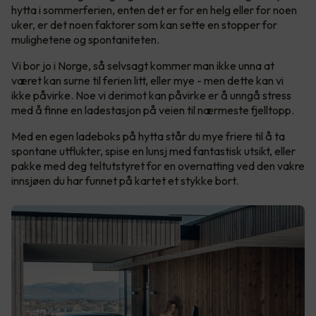
hytta i sommerferien, enten det er for en helg eller for noen
uker, er det noen faktorer som kan sette en stopper for
mulighetene og spontaniteten.
Vi bor jo i Norge, så selvsagt kommer man ikke unna at
været kan surne til ferien litt, eller mye - men dette kan vi
ikke påvirke. Noe vi derimot kan påvirke er å unngå stress
med å finne en ladestasjon på veien til nærmeste fjelltopp.
Med en egen ladeboks på hytta står du mye friere til å ta
spontane utflukter, spise en lunsj med fantastisk utsikt, eller
pakke med deg teltutstyret for en overnatting ved den vakre
innsjøen du har funnet på kartet et stykke bort.