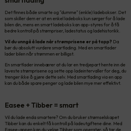
Det finnes både smarte og "dumme" (enkle) ladebokser. Det
som skiller dem er at en enkel ladeboks kun sørger for å lade
bilen din, mens en smart ladeboks kan app-styres for å få
bedre kontroll på strømpriser, ladestatus og ladehistorikk.
Vil du unngå å lade når strømprisene er på topp?
Da
bør du absolutt vurdere smartlading. Med en smartlader
lader bilen når strømmen er billigst.
En smartlader innebærer at du lar en tredjepart hente inn de
laveste strømprisene og sette opp ladeintervaller for deg, du
trenger ikke å gjøre dette selv. Med smartlading via en app
kan du både spare penger og lade bilen mye mer effektivt.
Easee + Tibber = smart
Vil du lade enda smartere? Om du bruker strømselskapet
Tibber kan du enkelt få kontroll på ladeutgiftene dine. Med
Easee-appen kan du velge Tibber som operatør, så tar de