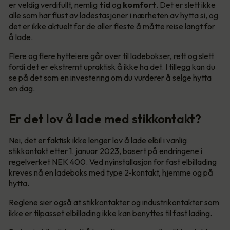
er veldig verdifullt, nemlig
tid
og
komfort
. Det er slett ikke
alle som har flust av ladestasjoner i nærheten av hytta si, og
det er ikke aktuelt for de aller fleste å måtte reise langt for
å lade.
Flere og flere hytteiere går over til ladebokser, rett og slett
fordi det er ekstremt upraktisk å ikke ha det. I tillegg kan du
se på det som en investering om du vurderer å selge hytta
en dag.
Er det lov å lade med stikkontakt?
Nei, det er faktisk ikke lenger lov å lade elbil i vanlig
stikkontakt etter 1. januar 2023, basert på endringene i
regelverket NEK 400. Ved nyinstallasjon for fast elbillading
kreves nå en ladeboks med type 2-kontakt, hjemme og på
hytta.
Reglene sier også at stikkontakter og industrikontakter som
ikke er tilpasset elbillading ikke kan benyttes til fast lading.