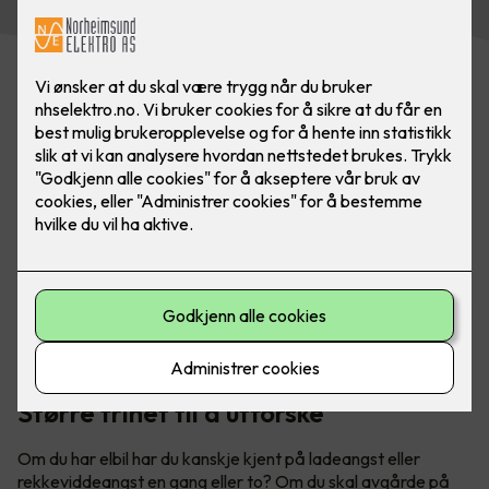
Har du hytte? Med lader fra Easee er du alltid klar for neste
eventyr. Utforsk både fjell og fjorder når du er på hytta -
uten å få ladeangst. Bilde: Easee
Større frihet til å utforske
Om du har elbil har du kanskje kjent på ladeangst eller
rekkeviddeangst en gang eller to? Om du skal avgårde på