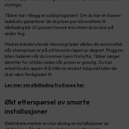
styringa.
Tibber har i tillegg en solid prisgaranti. Om du har en Easee-
ladeboks garanterer de at prisen per kilowattime til
elbillading blir 20 prosent lavere enn strøm du bruker på
andre ting.
Med en banebrytende teknologi lader elbilen din automatisk
når strømprisen er på sitt laveste i løpet av døgnet. Plugg inn
bilen i laderen når du kommer hjem fra hytta, Tibber sørger
deretter for at bilen lades når prisen er gunstig. Du kan
enkelt bruke appen til å stille inn ønsket tidspunkt bilen din
skal være ferdigladet til.
Les mer om elbillading fra Easee her
Økt etterspørsel av smarte
installasjoner
Elektrikere merker en stor økning av installasjoner av