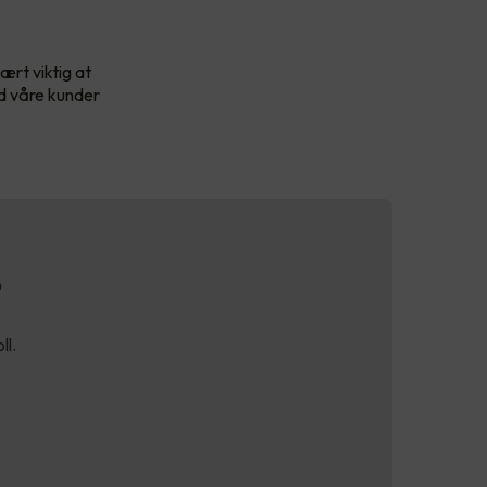
ært viktig at
id våre kunder
?
ll.