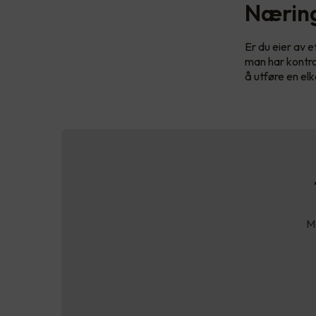
Næring
Er du eier av 
man har kontrol
å utføre en el
Ma