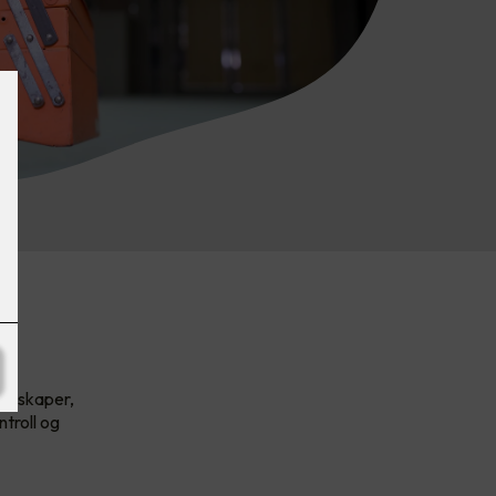
selskaper,
troll og