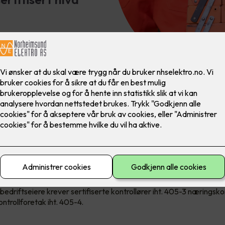
 krav om sertifiseringer
de krav til å dokumentere kompetanse, og stadig flere forsikrings
edriftseiere krever sertifiserte kontrollører iht. 405-3 næringskon
kontrollforetak iht. 405-4.