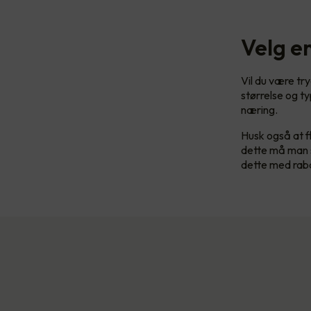
Velg en
Vil du være try
størrelse og t
næring.
Husk også at fl
dette må man s
dette med rabat