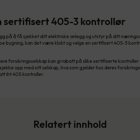
 sertifisert 405-3 kontrollør
gg på å få sjekket ditt elektriske anlegg og utstyr på ditt næring
ype bygning, kan det være klokt og velge en sertifisert 405-3 kontr
ere forsikringsselskap kan gi rabatt på slike sertifiserte kontroller
jekke opp med sitt selskap, hva som gjelder hos deres forsikring
t iht 405 kontroller.
Relatert innhold