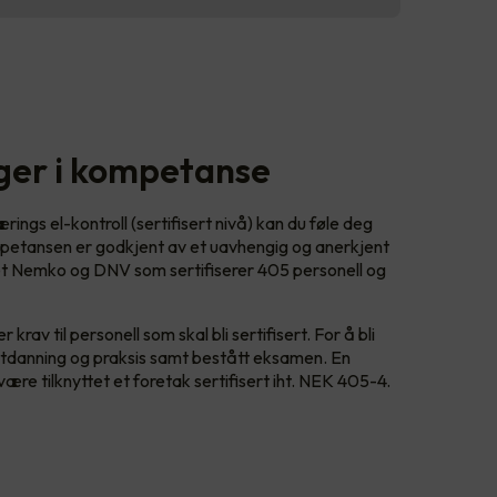
gger i kompetanse
ings el-kontroll (sertifisert nivå) kan du føle deg
petansen er godkjent av et uavhengig og anerkjent
det Nemko og DNV som sertifiserer 405 personell og
 krav til personell som skal bli sertifisert. For å bli
ll utdanning og praksis samt bestått eksamen. En
gg være tilknyttet et foretak sertifisert iht. NEK 405-4.