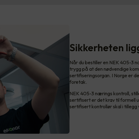
Sikkerheten li
Når du bestiller en NEK 405-3 nær
trygg på at den nødvendige kom
sertifiseringsorgan. I Norge er 
foretak.
NEK 405-3 nærings kontroll, stiller
sertifisert er det krav til forme
sertifisert kontrollør skal i tille