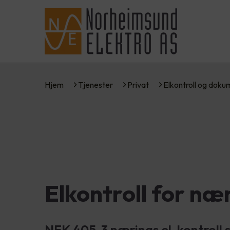
Hjem
Tjenester
Privat
Elkontroll og dok
Elkontroll for næ
NEK 405-3 nærings el-kontroll se