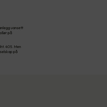
sanlegg uansett
ollør på
 iht. 405. Men
sselskap på