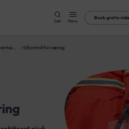
Book gratis vid
Søk
Meny
umentas…
Elkontroll for næring
ring
rtifisert nivå