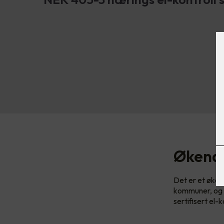
Økende
Det er et øken
kommuner, og b
sertifisert el-