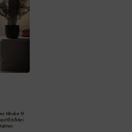
s tilbake til
oppstå både i
ntakten.