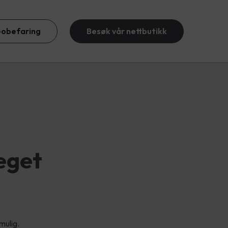
eobefaring
Besøk vår nettbutikk
eget
mulig.