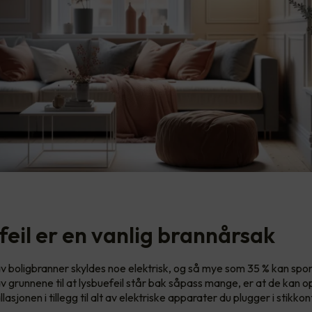
feil er en vanlig brannårsak
v boligbranner skyldes noe elektrisk, og så mye som 35 % kan spore
av grunnene til at lysbuefeil står bak såpass mange, er at de kan 
llasjonen i tillegg til alt av elektriske apparater du plugger i stikko