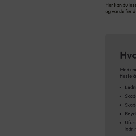
Her kan du lese
og varsle før d
Hvo
Med unn
fleste å
Ledni
Skade
Skade
Bøyde
Ufors
ledni