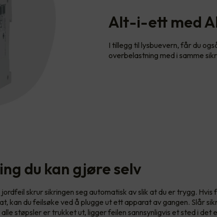
Alt-i-ett med 
I tillegg til lysbuevern, får du o
overbelastning med i samme sikri
ing du kan gjøre selv
 jordfeil skrur sikringen seg automatisk av slik at du er trygg. Hvis fe
at, kan du feilsøke ved å plugge ut ett apparat av gangen. Slår si
alle støpsler er trukket ut, ligger feilen sannsynligvis et sted i det 