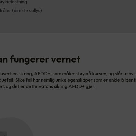
øy belastning
råler (direkte sollys)
n fungerer vernet
usert en sikring, AFDD+, som måler støy på kursen, og slår ut hvi
sbuefeil. Slike feil har nemlig unike egenskaper som er enkle å iden
yet, og det er dette Eatons sikring AFDD+ gjør.