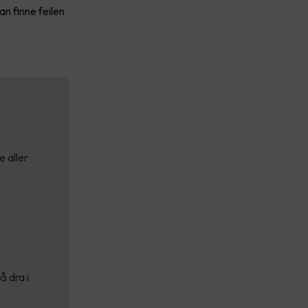
an finne feilen
 aller
å dra i