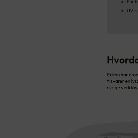
For h
UV-st
Hvorda
Eaton har prod
tilsvarer en ly
riktige verktø