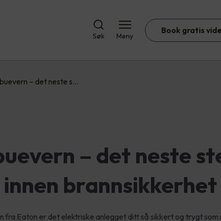
Book gratis vid
Søk
Meny
buevern – det neste s…
buevern – det neste st
innen brannsikkerhet
 fra Eaton er det elektriske anlegget ditt så sikkert og trygt som 