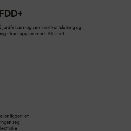
AFDD+
gså jordfeilvern og vern mot kortslutning og
ng – kort oppsummert: Alt-i-ett.
ilen ligger i et
kringen seg
elektriske