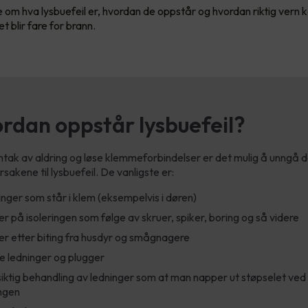
 om hva lysbuefeil er, hvordan de oppstår og hvordan riktig vern k
et blir fare for brann.
rdan oppstår lysbuefeil?
tak av aldring og løse klemmeforbindelser er det mulig å unngå de
rsakene til lysbuefeil. De vanligste er:
nger som står i klem (eksempelvis i døren)
r på isoleringen som følge av skruer, spiker, boring og så videre
r etter biting fra husdyr og smågnagere
 ledninger og plugger
iktig behandling av ledninger som at man napper ut støpselet ved 
ngen