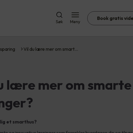
Book gratis vid
Søk
Meny
sparing
Vil du lære mer om smart…
du lære mer om smarte
inger?
lig et smarthus?
arte og innovative løsninger som forenkler hverdagen din og tilpas