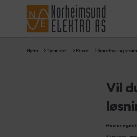
Hjem
Tjenester
Privat
Smarthus og strøm
Vil 
løsn
Hva er egent
Kort sagt - sm