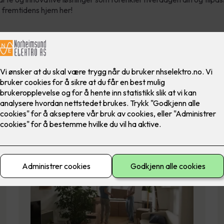
 fremtidens hjem her!