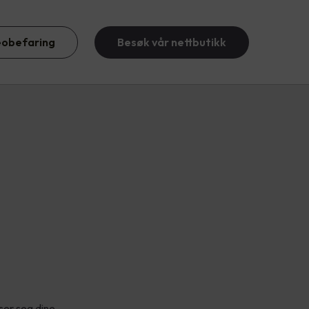
eobefaring
Besøk vår nettbutikk
ser seg dine