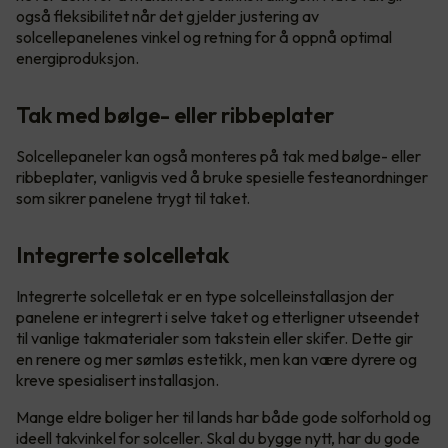
også fleksibilitet når det gjelder justering av
solcellepanelenes vinkel og retning for å oppnå optimal
energiproduksjon.
Tak med bølge- eller ribbeplater
Solcellepaneler kan også monteres på tak med bølge- eller
ribbeplater, vanligvis ved å bruke spesielle festeanordninger
som sikrer panelene trygt til taket.
Integrerte solcelletak
Integrerte solcelletak er en type solcelleinstallasjon der
panelene er integrert i selve taket og etterligner utseendet
til vanlige takmaterialer som takstein eller skifer. Dette gir
en renere og mer sømløs estetikk, men kan være dyrere og
kreve spesialisert installasjon.
Mange eldre boliger her til lands har både gode solforhold og
ideell takvinkel for solceller. Skal du bygge nytt, har du gode