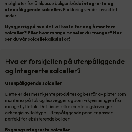
muligheter for å tilpasse boligen både
integrerte og
utenpåliggende solceller.
Forklaring ser du i avsnittet
under.
Nysgjerrig på hva det vil koste for deg å montere
solceller? Eller hvor mange paneler du trenger? Her
ser du vår solcellekalkulator!
Hva er forskjellen på utenpåliggende
og integrerte solceller?
Utenpåliggende solceller
Dette er det mest kjente produktet og består av plater som
monteres på tak og husvegger og som vi kjenner igjen fra
mange hyttetak. Det finnes ulike monteringsløsninger
avhengig av taktype. Utenpåliggende paneler passer
perfekt for eksisterende boliger.
Bygningsintegrerte solceller