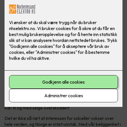
Solceller er en bærekraftig energikilde, som hjelper både
miljøet og lommeboka over tid. Og ja - Norge er helt
ypperlig for solcellepanel!
Bli din egen strømprodusent
Solenergi har blitt en stadig mer populær og bærekraftig
energikilde. Ikke bare produserer man sin egen energi, man
kan til og med selge overskuddet!
Det er ikke så rart at interessen for solceller vokser over
hele verden, og Norge er intet unntak. Med vår beliggenhet i