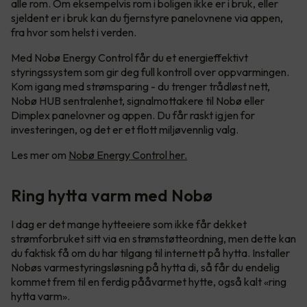
alle rom. Om eksempelvis rom i boligen ikke er i bruk, eller
sjeldent er i bruk kan du fjernstyre panelovnene via appen,
fra hvor som helst i verden.
Med Nobø Energy Control får du et energieffektivt
styringssystem som gir deg full kontroll over oppvarmingen.
Kom igang med strømsparing - du trenger trådløst nett,
Nobø HUB sentralenhet, signalmottakere til Nobø eller
Dimplex panelovner og appen. Du får raskt igjen for
investeringen, og det er et flott miljøvennlig valg.
Les mer om
Nobø Energy Control her.
Ring hytta varm med Nobø
I dag er det mange hytteeiere som ikke får dekket
strømforbruket sitt via en strømstøtteordning, men dette kan
du faktisk få om du har tilgang til internett på hytta. Installer
Nobøs varmestyringsløsning på hytta di, så får du endelig
kommet frem til en ferdig pååvarmet hytte, også kalt «ring
hytta varm».