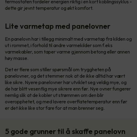
termostaten fordeler energien riktig i en kort koblingssyklus -
dette gir jevnt temperatur og økt komfort.
Lite varmetap med panelovner
En panelovn har i tillegg minimalt med varmetap fra kilden og
ut i rommet, i forhold til andre varmekilder som f.eks
varmekabler, som taper varme gjennom betong eller annen
høy masse.
Det er flere som stiller spørsmål om tryggheten på
panelovner, og det stemmer nok at de ikke alltid har vært
like sikre. Nyere panelovner har utviklet seg veldig mye, og
de har blitt vesentlig mye sikrere enn før. Nye ovner fungerer
nemlig slik at de kobler ut strømmen om den blir
overopphetet, og med lavere overflatetemperatur enn før
er det ikke like stor fare for at man brenner seg.
5 gode grunner til å skaffe panelovn