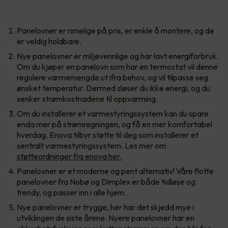
Panelovner er rimelige på pris, er enkle å montere, og de
er veldig holdbare.
Nye panelovner er miljøvennlige og har lavt energiforbruk.
Om du kjøper en panelovn som har en termostat vil denne
regulere varmemengde ut ifra behov, og vil tilpasse seg
ønsket temperatur. Dermed sløser du ikke energi, og du
senker strømkostnadene til oppvarming.
Om du installerer et varmestyringssystem kan du spare
enda mer på strømregningen, og få en mer komfortabel
hverdag. Enova tilbyr støtte til deg som installerer et
sentralt varmestyringssystem. Les mer om
støtteordninger fra enova her.
Panelovner er et moderne og pent alternativ! Våre flotte
panelovner fra Nobø og Dimplex er både tidløse og
trendy, og passer inn i alle hjem.
Nye panelovner er trygge, her har det skjedd mye i
utviklingen de siste årene. Nyere panelovner har en