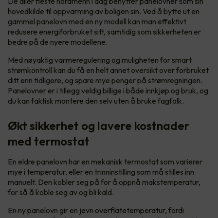
De aller fleste nordmenn i dag benytter panelovner som sin
hovedkilde til oppvarming av boligen sin. Ved å bytte ut en
gammel panelovn med en ny modell kan man effektivt
redusere energiforbruket sitt, samtidig som sikkerheten er
bedre på de nyere modellene.
Med nøyaktig varmeregulering og muligheten for smart
strømkontroll kan du få en helt annet oversikt over forbruket
ditt enn tidligere, og spare mye penger på strømregningen.
Panelovner er i tillegg veldig billige i både innkjøp og bruk, og
du kan faktisk montere den selv uten å bruke fagfolk.
Økt sikkerhet og lavere kostnader
med termostat
En eldre panelovn har en mekanisk termostat som varierer
mye i temperatur, eller en trinninstilling som må stilles inn
manuelt. Den kobler seg på for å oppnå makstemperatur,
for så å koble seg av og bli kald.
En ny panelovn gir en jevn overflatetemperatur, fordi