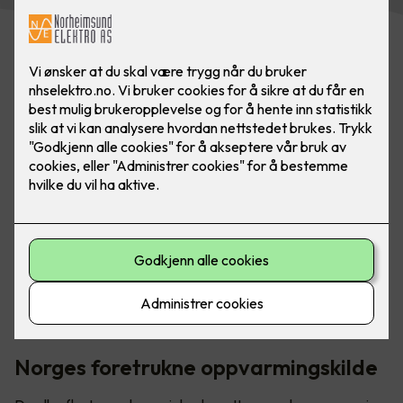
Den høyeste strømkostnaden i en bolig skyldes
oppvarming. Panelovner er ofte et av de rimeligste og
mest miljøvennlige alternativene du kan velge.
Norges foretrukne oppvarmingskilde