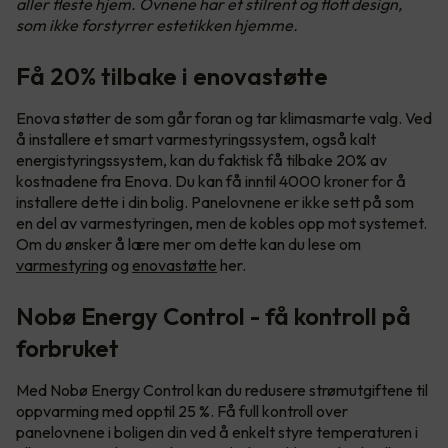
aller fleste hjem. Ovnene har et stilrent og flott design,
som ikke forstyrrer estetikken hjemme.
Få 20% tilbake i enovastøtte
Enova støtter de som går foran og tar klimasmarte valg. Ved
å installere et smart varmestyringssystem, også kalt
energistyringssystem, kan du faktisk få tilbake 20% av
kostnadene fra Enova. Du kan få inntil 4000 kroner for å
installere dette i din bolig. Panelovnene er ikke sett på som
en del av varmestyringen, men de kobles opp mot systemet.
Om du ønsker å lære mer om dette kan du lese om
varmestyring
og
enovastøtte
her.
Nobø Energy Control - få kontroll på
forbruket
Med Nobø Energy Control kan du redusere strømutgiftene til
oppvarming med opptil 25 %. Få full kontroll over
panelovnene i boligen din ved å enkelt styre temperaturen i