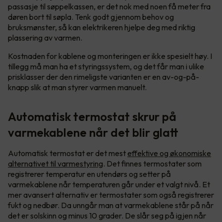
passasje til søppelkassen, er det nok med noen få meter fra
døren bort til søpla. Tenk godt gjennom behov og
bruksmønster, så kan elektrikeren hjelpe deg med riktig
plassering av varmen.
Kostnaden for kablene og monteringen er ikke spesielt høy. I
tillegg må man ha et styringssystem, og det får man i ulike
prisklasser der den rimeligste varianten er en av-og-på-
knapp slik at man styrer varmen manuelt.
Automatisk termostat skrur på
varmekablene når det blir glatt
Automatisk termostat er det mest
effektive og økonomiske
alternativet til varmestyring
. Det finnes termostater som
registrerer temperatur en utendørs og setter på
varmekablene når temperaturen går under et valgt nivå. Et
mer avansert alternativ er termostater som også registrerer
fukt og nedbør. Da unngår man at varmekablene står på når
det er solskinn og minus 10 grader. De slår seg på igjen når