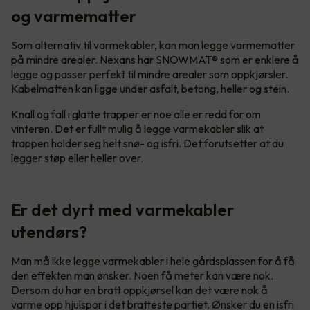
og varmematter
Som alternativ til varmekabler, kan man legge varmematter
på mindre arealer. Nexans har SNOWMAT® som er enklere å
legge og passer perfekt til mindre arealer som oppkjørsler.
Kabelmatten kan ligge under asfalt, betong, heller og stein.
Knall og fall i glatte trapper er noe alle er redd for om
vinteren. Det er fullt mulig å legge varmekabler slik at
trappen holder seg helt snø- og isfri. Det forutsetter at du
legger støp eller heller over.
Er det dyrt med varmekabler
utendørs?
Man må ikke legge varmekabler i hele gårdsplassen for å få
den effekten man ønsker. Noen få meter kan være nok.
Dersom du har en bratt oppkjørsel kan det være nok å
varme opp hjulspor i det bratteste partiet. Ønsker du en isfri