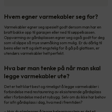
Hvem egner varmekabler seg for?
Varmekabler egner seg spesielt godt dersom man har en
bratt bakke opp til garasjen eller ned til søppelkassen.
Oppvarming av gårdsplassen egner seg også godt for deg
som vil slippe så mye snømåking som mulig. Er du dårlig til
beins eller rett og slett engstelig for å gå på glattisen, er
utendørs varmekabler helt perfekt.
Hva bør man tenke på når man skal
legge varmekabler ute?
Det er helt klart best og rimeligst å legge varmekabler i
forbindelse med restaurering av eksisterende gårdsplass
eller i forbindelse med et nybygg. Selv om du ikke har behov
for isfri gårdsplass i dag, hva med i fremtiden?
– Hvis du planlegger å legge belegningsstein er det et