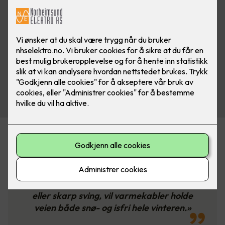
«Varmekabler kan legges under asfalt
og belegningsstein. Hvis du har en
klønete innkjøring med en bratt bakke
eller skarp sving, vil varmekabler holde
veien både snø- og isfri hele vinteren.»