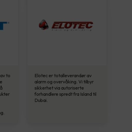
 av to
Elotec er totalleverandør av
de
alarm og overvåking. Vi tilbyr
 å
sikkerhet via autoriserte
ukter
forhandlere spredt fra Island til
Dubai.
ng.