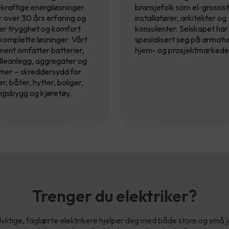
raftige energiløsninger.
bransjefolk som el-grossist
r over 30 års erfaring og
installatører, arkitekter og
er trygghet og komfort
konsulenter. Selskapet har
omplette løsninger. Vårt
spesialisert seg på armatur
ment omfatter batterier,
hjem- og prosjektmarkede
lleanlegg, aggregater og
mer – skreddersydd for
er, båter, hytter, boliger,
ngsbygg og kjøretøy.
Trenger du elektriker?
yktige, faglærte elektrikere hjelper deg med både store og små 