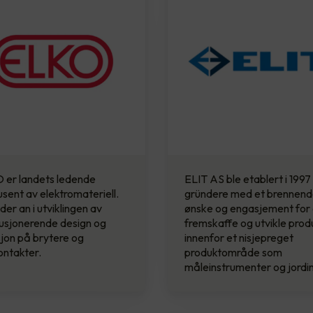
 er landets ledende
ELIT AS ble etablert i 1997
sent av elektromateriell.
gründere med et brennen
der an i utviklingen av
ønske og engasjement for
usjonerende design og
fremskaffe og utvikle prod
jon på brytere og
innenfor et nisjepreget
ontakter.
produktområde som
måleinstrumenter og jordi