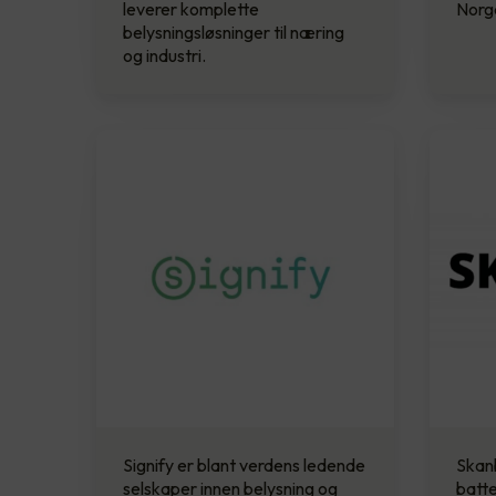
leverer komplette
Norg
belysningsløsninger til næring
og industri.
Signify er blant verdens ledende
Skanb
selskaper innen belysning og
batte