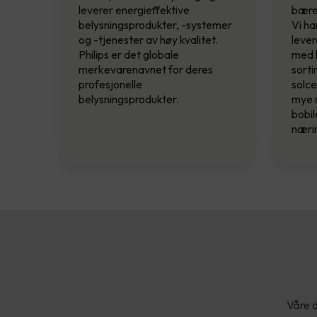
leverer energieffektive
bærek
belysningsprodukter, -systemer
Vi ha
og -tjenester av høy kvalitet.
lever
Philips er det globale
med k
merkevarenavnet for deres
sorti
profesjonelle
solce
belysningsprodukter.
mye 
bobil
næri
Våre d