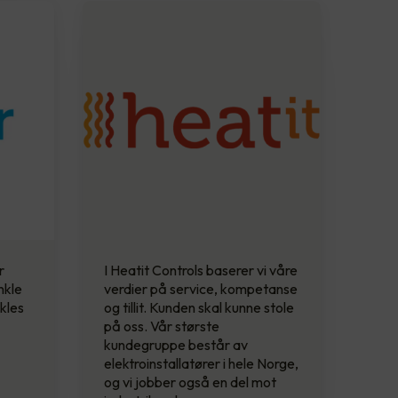
r
I Heatit Controls baserer vi våre
nkle
verdier på service, kompetanse
kles
og tillit. Kunden skal kunne stole
på oss. Vår største
kundegruppe består av
elektroinstallatører i hele Norge,
og vi jobber også en del mot