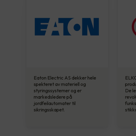
Eaton Electric AS dekker hele
ELKO
spekteret av materiell og
produ
styringssystemer og er
De le
markedsledere på
revol
jordfeilautomater til
funks
sikringsskapet.
stikk