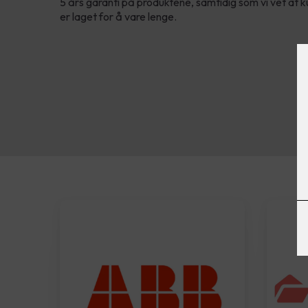
5 års garanti på produktene, samtidig som vi vet at
er laget for å vare lenge.