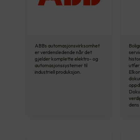
ABBs automasjonsvirksomhet
Boli
er verdensledende når det
servi
gjelder komplette elektro- og
histo
automasjonssystemer til
utfø
industriell produksjon.
Elkon
dokum
oppd
Doku
verdi
dens 