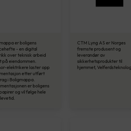
gmappa er boligens
CTM Lyng AS er Norges
cehefte - en digital
fremste produsent og
rikk over teknisk arbeid
leverandør av
rt på eiendommen.
sikkerhetsprodukter til
or-elektrikere laster opp
hjemmet, Velferdsteknolog
entasjon etter utført
rag i Boligmappa.
mentasjonen er boligens
papirer og vil følge hele
levetid.