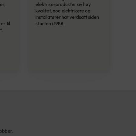
er,
elektrikerprodukter av høy
kvalitet, noe elektrikere og
installatører har verdsatt siden
er til
starten i 1988.
t.
jobber.