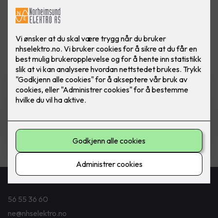
Vis flere
filtre
Komfyrvakt mKomfy Wally
m/trådløs sensor
Komfyrvakt mKomfy 25 Wally fra CTM
Lyng.
5,750
,-
Kontakt oss
56 55 36 60
ne@nhselektro.no