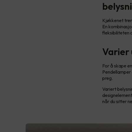
belysn
Kjøkkenet tren
En kombinasjon
fleksibiliteten
Varier
For å skape en
Pendellamper 
preg.
Variert belysni
designelement, 
når du sitter n