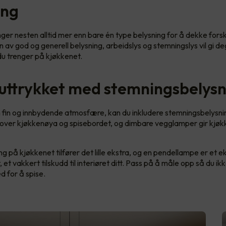
ing
ger nesten alltid mer enn bare én type belysning for å dekke forsk
 av god og generell belysning, arbeidslys og stemningslys vil gi d
 du trenger på kjøkkenet.
 uttrykket med stemningsbelys
 fin og innbydende atmosfære, kan du inkludere stemningsbelysni
over kjøkkenøya og spisebordet, og dimbare vegglamper gir kjøk
ng på kjøkkenet tilfører det lille ekstra, og en pendellampe er et e
et vakkert tilskudd til interiøret ditt. Pass på å måle opp så du ikk
ed for å spise.