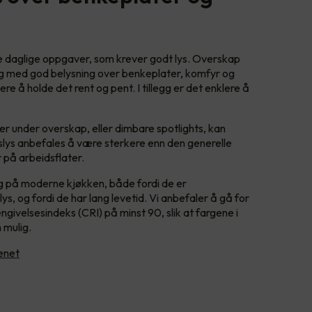
 daglige oppgaver, som krever godt lys. Overskap
g med god belysning over benkeplater, komfyr og
e å holde det rent og pent. I tillegg er det enklere å
er under overskap, eller dimbare spotlights, kan
slys anbefales å være sterkere enn den generelle
 på arbeidsflater.
g på moderne kjøkken, både fordi de er
 lys, og fordi de har lang levetid. Vi anbefaler å gå for
givelsesindeks (CRI) på minst 90, slik at fargene i
 mulig.
enet