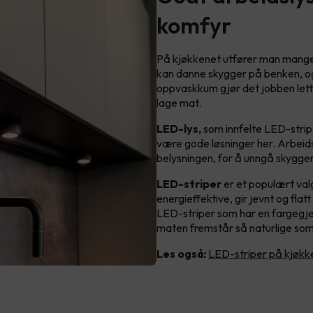
komfyr
På kjøkkenet utfører man mange
kan danne skygger på benken, o
oppvaskkum gjør det jobben letter
lage mat.
LED-lys,
som innfelte LED-strip
være gode løsninger her. Arbeid
belysningen, for å unngå skygger
LED-striper
er et populært val
energieffektive, gir jevnt og flatt
LED-striper som har en fargegjen
maten fremstår så naturlige som
Les også:
LED-striper på kjøkk