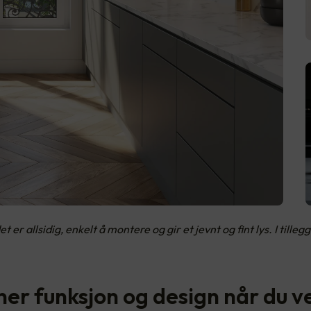
er allsidig, enkelt å montere og gir et jevnt og fint lys. I tillegg
er funksjon og design når du v