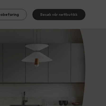
eobefaring
Besøk vår nettbutikk