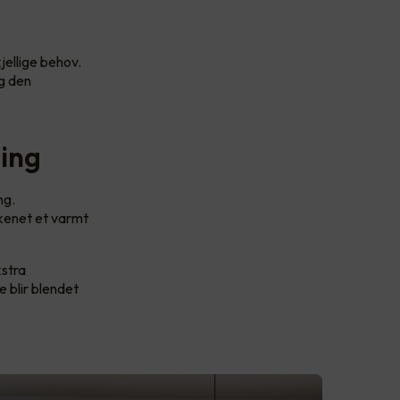
jellige behov.
eg den
ning
ng.
kenet et varmt
kstra
e blir blendet