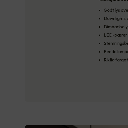
Godt lys ov
Downlights el
Dimbar bely
LED-pærer e
Stemningsbe
Pendellampe
Riktig farg