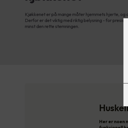
Kjøkkenet er på mange måter hjemmets hjerte, og det
Derfor er det viktig med riktig belysning - for presisj
minst den rette stemningen.
Huskel
Her er noen n
funksjonell b