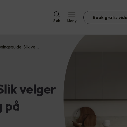
Book gratis vid
Søk
Meny
sningsguide: Slik ve…
lik velger
g på