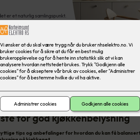
 er et naturlig samlingspunkt.
on på kjøkkenet, renhold og ikke
iste for god kjøkkenbelysning
yttige tips og anbefalinger for hvordan du kan få balanser
elysning på kjøkkenet.