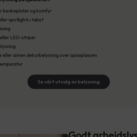
er benkeplater og komfyr
ler spotlights i taket
sning
ller LED-striper
lysning
 eller annen dekorbelysning over spiseplassen
etemperatur
Se vårt utvalg av belysning
Godt arbeidsly