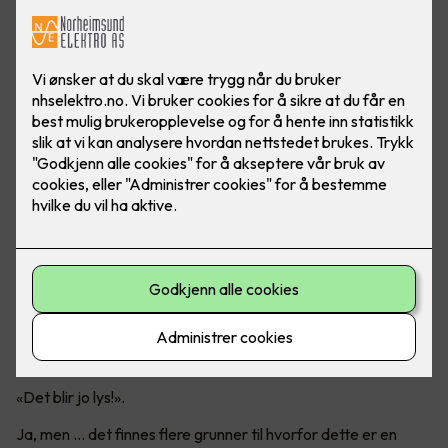
Er det virkelig en god idé?
Mange tenker nok at det er like greit å bare ta ut det gamle
lysstoffrøret og sette inn et LED-rør.
«Det blir jo lys!».
Ja, men ... det finnes flere grunner til hvorfor dette er en