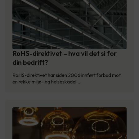
RoHS-direktivet – hva vil det si for
din bedrift?
RoHS-direktivet har siden 2006 innført forbud mot
en rekke miljø- og helseskadel…