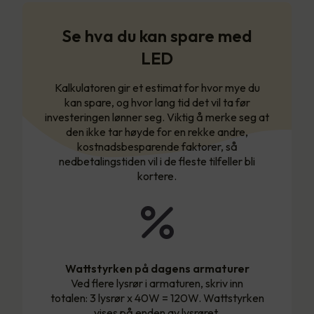
Se hva du kan spare med
LED
Kalkulatoren gir et estimat for hvor mye du
kan spare, og hvor lang tid det vil ta før
investeringen lønner seg. Viktig å merke seg at
den ikke tar høyde for en rekke andre,
kostnadsbesparende faktorer, så
nedbetalingstiden vil i de fleste tilfeller bli
kortere.
Wattstyrken på dagens armaturer
Ved flere lysrør i armaturen, skriv inn
totalen: 3 lysrør x 40W = 120W. Wattstyrken
vises på enden av lysrøret.