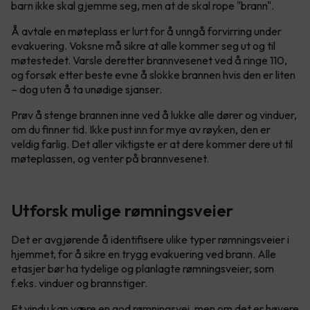
barn ikke skal gjemme seg, men at de skal rope "brann".
Å avtale en møteplass er lurt for å unngå forvirring under
evakuering. Voksne må sikre at alle kommer seg ut og til
møtestedet. Varsle deretter brannvesenet ved å ringe 110,
og forsøk etter beste evne å slokke brannen hvis den er liten
– dog uten å ta unødige sjanser.
Prøv å stenge brannen inne ved å lukke alle dører og vinduer,
om du finner tid. Ikke pust inn for mye av røyken, den er
veldig farlig. Det aller viktigste er at dere kommer dere ut til
møteplassen, og venter på brannvesenet.
Utforsk mulige rømningsveier
Det er avgjørende å identifisere ulike typer rømningsveier i
hjemmet, for å sikre en trygg evakuering ved brann. Alle
etasjer bør ha tydelige og planlagte rømningsveier, som
f.eks. vinduer og brannstiger.
Et vindu kan være en god rømningsvei, men om det er høyere