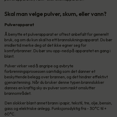
Skal man velge pulver, skum, eller vann?
Pulverapparat
Å benytte et pulverapparat er oftest anbefalt for generelt
bruk, og om du kun skal ha ett brannslukningsapparat. Du bør
imidlertid merke deg at det ikke egner seg for
komfyrbranner. Du bør snu opp-ned på apparatet en gang i
blant.
Pulver virker ved å angripe og avbryte
forbrenningsprosessen samtidig som det danner et
beskyttende belegg over brannen, og det hindrer effektivt
gjenantenning. Når du bruker denne typen brannslukker
dannes en kraftig sky av pulver som raskt omslutter
brannområdet.
Den slokker blant annet brann i papir, tekstil, tre, olje, bensin,
gass og elektriske anlegg. Funksjonsdyktig fra - 30°C til +
60°C.