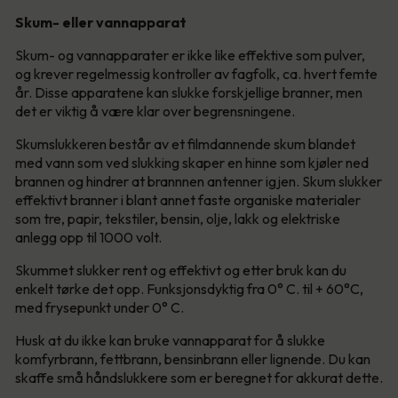
Skum- eller vannapparat
Skum- og vannapparater er ikke like effektive som pulver,
og krever regelmessig kontroller av fagfolk, ca. hvert femte
år. Disse apparatene kan slukke forskjellige branner, men
det er viktig å være klar over begrensningene.
Skumslukkeren består av et filmdannende skum blandet
med vann som ved slukking skaper en hinne som kjøler ned
brannen og hindrer at brannnen antenner igjen. Skum slukker
effektivt branner i blant annet faste organiske materialer
som tre, papir, tekstiler, bensin, olje, lakk og elektriske
anlegg opp til 1000 volt.
Skummet slukker rent og effektivt og etter bruk kan du
enkelt tørke det opp. Funksjonsdyktig fra 0° C. til + 60°C,
med frysepunkt under 0° C.
Husk at du ikke kan bruke vannapparat for å slukke
komfyrbrann, fettbrann, bensinbrann eller lignende. Du kan
skaffe små håndslukkere som er beregnet for akkurat dette.