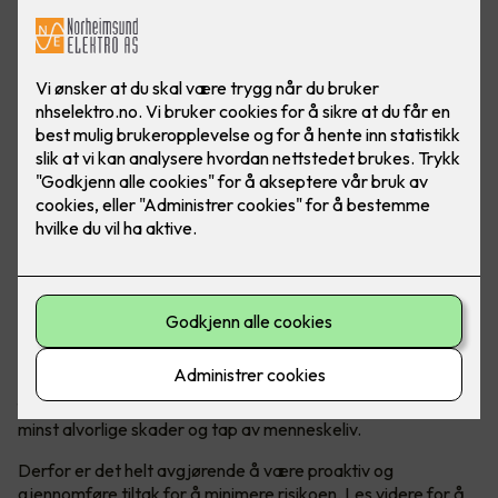
Vet du hva du skal gjøre om en brann oppstår? Les disse
tipsene for å føle deg tryggere om det verste skulle skje.
Brannsikkerhet er en svært viktig del av å opprettholde et
trygt og sikkert hjem. Brann kan oppstå helt uventet og kan
forårsake store ødeleggelser av bolig og eiendeler, men ikke
minst alvorlige skader og tap av menneskeliv.
Derfor er det helt avgjørende å være proaktiv og
gjennomføre tiltak for å minimere risikoen. Les videre for å