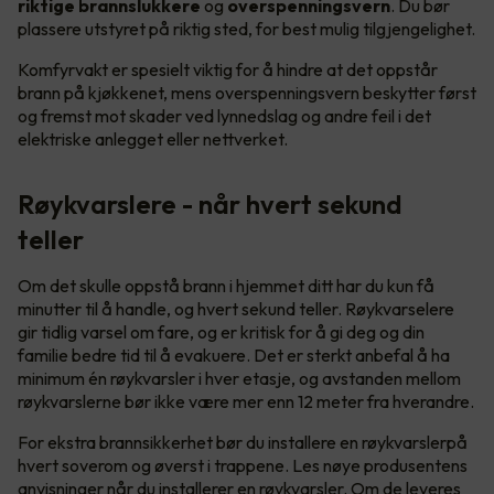
riktige brannslukkere
og
overspenningsvern
. Du bør
plassere utstyret på riktig sted, for best mulig tilgjengelighet.
Komfyrvakt er spesielt viktig for å hindre at det oppstår
brann på kjøkkenet, mens overspenningsvern beskytter først
og fremst mot skader ved lynnedslag og andre feil i det
elektriske anlegget eller nettverket.
Røykvarslere - når hvert sekund
teller
Om det skulle oppstå brann i hjemmet ditt har du kun få
minutter til å handle, og hvert sekund teller. Røykvarselere
gir tidlig varsel om fare, og er kritisk for å gi deg og din
familie bedre tid til å evakuere. Det er sterkt anbefal å ha
minimum én røykvarsler i hver etasje, og avstanden mellom
røykvarslerne bør ikke være mer enn 12 meter fra hverandre.
For ekstra brannsikkerhet bør du installere en røykvarslerpå
hvert soverom og øverst i trappene. Les nøye produsentens
anvisninger når du installerer en røykvarsler. Om de leveres