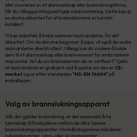
eller monteres av et alarmselskap eller brannsikringsfirma,
får du i tillegg profesjonell hjelp med montering. Dette kan gi
en ekstra sikkerhet for at brannalarmene er korrekt
installert.
Vi kan anbefale å koble sammen røykvarslerne, for økt
sikkerhet. Om da den ene begynner å pipe, vil også de andre
røykvarslerne dine bli utløst. I tillegg kan du vurdere å koble
dem til et alarmselskap eller brannvesenet for enda raskere
responstid. Vet du om brannalarmen din er verifisert? Sjekk
at røykvarsleren er godkjent ved å sjekke om den er
CE-
merket
og se etter standarden
"NS-EN 14604"
på
emballasjen.
Valg av brannslukningsapparat
Når det gjelder brannsikring, er det essensielt å ha
kjennskap til forskjellene mellom de ulike typene
brannslukningsapparater. Hovedkategoriene inkluderer
pulverapparater, vann- eller skumapparater.