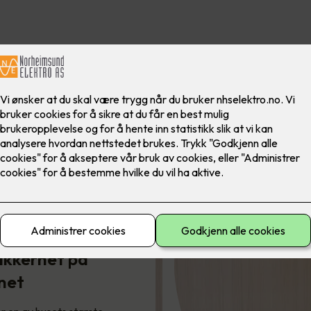
vakt -
ikkerhet på
Slik sikrer du boligen mot
net
bra…