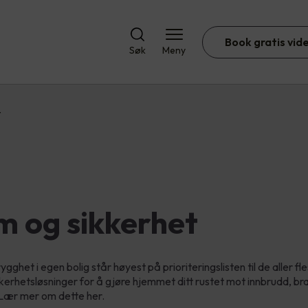
Book gratis vid
Søk
Meny
t
m og sikkerhet
gghet i egen bolig står høyest på prioriteringslisten til de aller fles
kerhetsløsninger for å gjøre hjemmet ditt rustet mot innbrudd, br
 Lær mer om dette her.