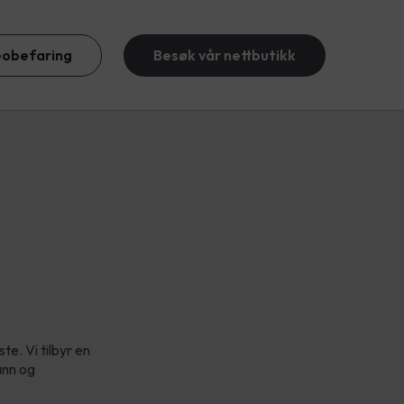
eobefaring
Besøk vår nettbutikk
te. Vi tilbyr en
ann og