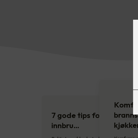
Komfyr
branns
7 gode tips for å unngå
kjøkke
innbru…