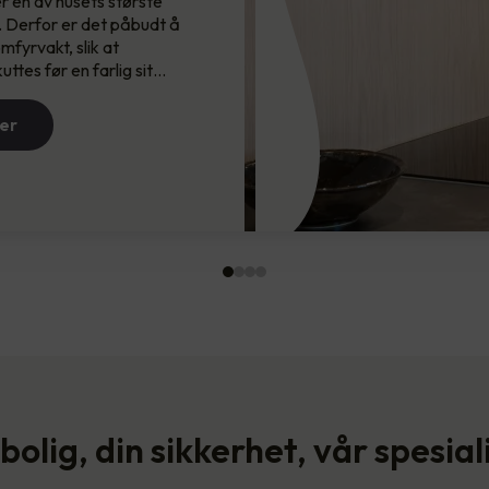
r en av husets største
…
Brannsikring redder liv. Det er derfor v…
. Derfor er det påbudt å
fyrvakt, slik at
Les mer
ttes før en farlig sit…
er
bolig, din sikkerhet, vår spesial