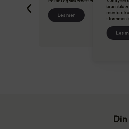
Komfyren e
Politiet og sikkerhetseksperter har gjen
brannkilder
montere kom
Les mer
strømmen ku
Les m
Din 