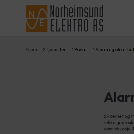
Hjem
Tjenester
Privat
Alarm og sikkerhe
Alar
Sikkerhet og try
rekke gode sik
vannlekkasje.