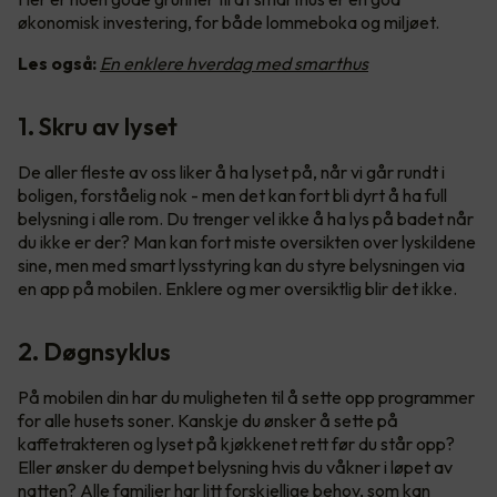
økonomisk investering, for både lommeboka og miljøet.
Les også:
En enklere hverdag med smarthus
1. Skru av lyset
De aller fleste av oss liker å ha lyset på, når vi går rundt i
boligen, forståelig nok - men det kan fort bli dyrt å ha full
belysning i alle rom. Du trenger vel ikke å ha lys på badet når
du ikke er der? Man kan fort miste oversikten over lyskildene
sine, men med smart lysstyring kan du styre belysningen via
en app på mobilen. Enklere og mer oversiktlig blir det ikke.
2. Døgnsyklus
På mobilen din har du muligheten til å sette opp programmer
for alle husets soner. Kanskje du ønsker å sette på
kaffetrakteren og lyset på kjøkkenet rett før du står opp?
Eller ønsker du dempet belysning hvis du våkner i løpet av
natten? Alle familier har litt forskjellige behov, som kan