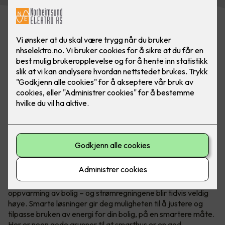
Smarthus er en god økonomisk
investering
I Norge er vi vant til å måtte bruke en god del energi til
oppvarming av bolig – og strømregningene blir tidvis veldig
høye. Smarte løsninger gir deg muligheten til å justere og
tilpasse bruken av energi for din bolig, på en smartere måte.
Her er noen gode grunner til at smarthus er en god