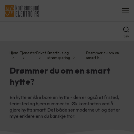
Søk
Hjem
Tjenester
Privat
Smarthus og
Drømmer du om en
strømsparing
smart h…
Drømmer du om en smart
hytte?
En hytte er ikke bare en hytte - den er også et fristed,
feriested og hjem nummer to. Øk komforten ved å
gjøre hytta smart! Det både ser moderne ut, og det er
mye enklere enn du kanskje tror.