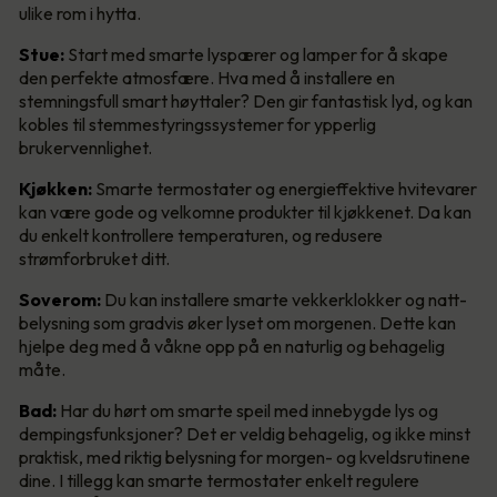
ulike rom i hytta.
Stue:
Start med smarte lyspærer og lamper for å skape
den perfekte atmosfære. Hva med å installere en
stemningsfull smart høyttaler? Den gir fantastisk lyd, og kan
kobles til stemmestyringssystemer for ypperlig
brukervennlighet.
Kjøkken:
Smarte termostater og energieffektive hvitevarer
kan være gode og velkomne produkter til kjøkkenet. Da kan
du enkelt kontrollere temperaturen, og redusere
strømforbruket ditt.
Soverom:
Du kan installere smarte vekkerklokker og natt-
belysning som gradvis øker lyset om morgenen. Dette kan
hjelpe deg med å våkne opp på en naturlig og behagelig
måte.
Bad:
Har du hørt om smarte speil med innebygde lys og
dempingsfunksjoner? Det er veldig behagelig, og ikke minst
praktisk, med riktig belysning for morgen- og kveldsrutinene
dine. I tillegg kan smarte termostater enkelt regulere