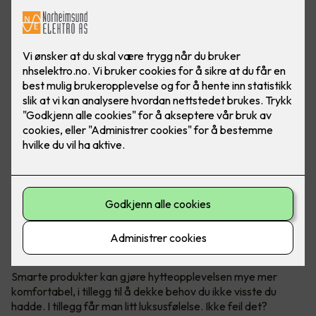
Smarte produkter - som belysning, termostater og
brytere, blir mer og mer vanlig i norske hytter. Det øker
både komforten og brukervennligheten på hytta.
Behovstilpasset belysning
Smarte produkter kan gjøre hytteopplevelsen mye mer
komfortabel, i tillegg til å dekke behov du ikke visste du
hadde. I tillegg får man litt luksusfølelse. Ikke feil det?