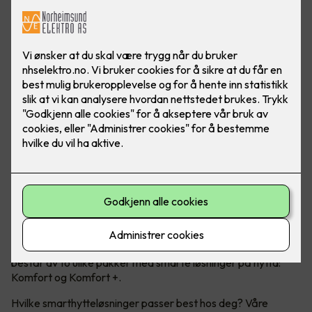
Moderne teknologi kan ta hytteopplevelsen til et nytt nivå!
Micro Matic har nå lansert Smarthytte – et konsept som
består av to ulike pakker med smarte løsninger på hytta:
Komfort og Komfort +.
Hvilke smarthytteløsninger passer best hos deg? Våre