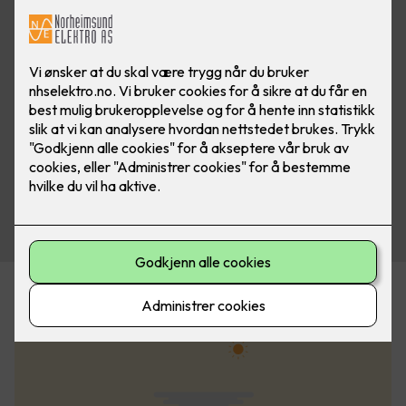
Husstand med to voksne personer
Årlig
produksjon:
21 000
kWh
Årlig forbruk:
17 000
kWh