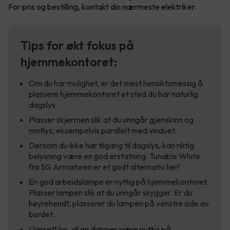
For pris og bestilling, kontakt din nærmeste elektriker.
Tips for økt fokus på
hjemmekontoret:
Om du har mulighet, er det mest hensiktsmessig å
plassere hjemmekontoret et sted du har naturlig
dagslys.
Plasser skjermen slik at du unngår gjenskinn og
motlys, eksempelvis parallelt med vinduet.
Dersom du ikke har tilgang til dagslys, kan riktig
belysning være en god erstatning. Tunable White
fra SG Armaturen er et godt alternativ her!
En god arbeidslampe er nyttig på hjemmekontoret.
Plasser lampen slik at du unngår skygger. Er du
høyrehendt, plasserer du lampen på venstre side av
bordet.
Uansett lys, vil en dimmer være nyttig på