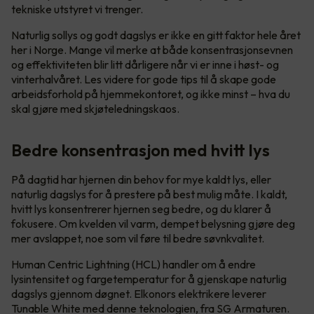
tekniske utstyret vi trenger.
Naturlig sollys og godt dagslys er ikke en gitt faktor hele året
her i Norge. Mange vil merke at både konsentrasjonsevnen
og effektiviteten blir litt dårligere når vi er inne i høst- og
vinterhalvåret. Les videre for gode tips til å skape gode
arbeidsforhold på hjemmekontoret, og ikke minst – hva du
skal gjøre med skjøteledningskaos.
Bedre konsentrasjon med hvitt lys
På dagtid har hjernen din behov for mye kaldt lys, eller
naturlig dagslys for å prestere på best mulig måte. I kaldt,
hvitt lys konsentrerer hjernen seg bedre, og du klarer å
fokusere. Om kvelden vil varm, dempet belysning gjøre deg
mer avslappet, noe som vil føre til bedre søvnkvalitet.
Human Centric Lightning (HCL) handler om å endre
lysintensitet og fargetemperatur for å gjenskape naturlig
dagslys gjennom døgnet. Elkonors elektrikere leverer
Tunable White med denne teknologien, fra SG Armaturen.