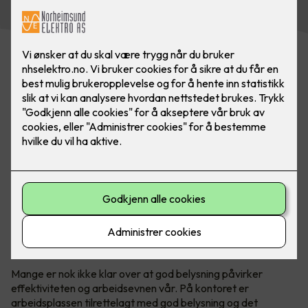
Mange er nok ikke klar over at god belysning påvirker
effektiviteten og arbeidsevnen vår. På kontoret er
arbeidsplassen tilrettelagt med god belysning og det