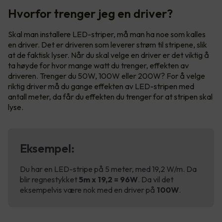
Hvorfor trenger jeg en driver?
Skal man installere LED-striper, må man ha noe som kalles
en driver. Det er driveren som leverer strøm til stripene, slik
at de faktisk lyser. Når du skal velge en driver er det viktig å
ta høyde for hvor mange watt du trenger, effekten av
driveren. Trenger du 50W, 100W eller 200W? For å velge
riktig driver må du gange effekten av LED-stripen med
antall meter, da får du effekten du trenger for at stripen skal
lyse.
Eksempel:
Du har en LED-stripe på 5 meter, med 19,2 W/m. Da
blir regnestykket
5m x 19,2 = 96W
. Da vil det
eksempelvis være nok med en driver på
100W
.