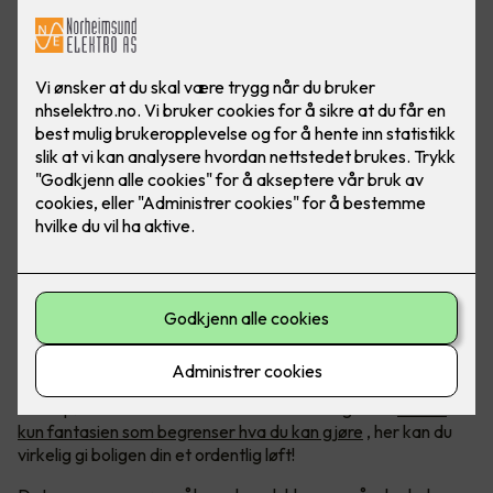
Foto: Lyskomponenter
Kreativitet med LED-lys
LED-belysning blir bare mer og mer populært, og med økt
etterspørsel har det kommet et hav av muligheter.
Det er
kun fantasien som begrenser hva du kan gjøre
, her kan du
virkelig gi boligen din et ordentlig løft!