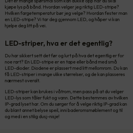
Det er mange spørsmål som kan dukke opp når du skal
kjøpe lys på bånd. Hvordan velger jeg riktig LED-stripe?
Hvilken fargetemperatur bør jeg velge? Hvordan fester man
en LED-stripe? Vi tar deg gjennom LED, og håper vi kan
hjelpe deg litt på vei.
LED-striper, hva er det egentlig?
Du har sikkert sett det før og lurt på hva det egentlig er for
noe rart? En LED-stripe er en tape eller bånd med små
LED-dioder. Diodene er plassert med litt mellomrom. Du kan
få LED-striper i mange ulike størrelser, og de kan plasseres
nærmest overalt.
LED-striper kan brukes i våtrom, men pass på at du velger
LED-lys som tåler fukt og vann. Dette bestemmes av hvilken
IP-grad lyset har. Om du sørger for å velge riktig IP-grad kan
du blant annet belyse speil, inni baderomsmøblement og til
og med i en stilig dusj-nisje!