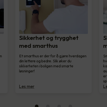
Sikkerhet og trygghet
S
med smarthus
m
en
Et smarthus er der for å gjøre hverdagen
Sm
din lettere og bedre. Slik øker du
hv
sikkerheten i boligen med smarte
ko
løsninger!
au
er
s
Les mer
L