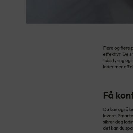
Flere og flere
effektivt. De s
tidsstyring og 
lader mer effe
Få kon
Du kan også be
lavere. Smarte
sikrer deg ladi
det kan du spa