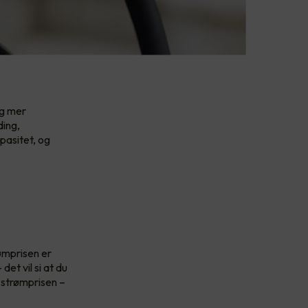
og mer
ding,
pasitet, og
ømprisen er
et vil si at du
r strømprisen –