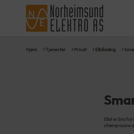
Hjem
Tjenester
Privat
Elbillading
Smar
Smar
Elbil er bra f
strømprisene e