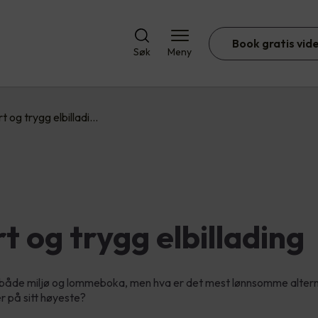
Book gratis vid
Søk
Meny
t og trygg elbilladi…
t og trygg elbillading
or både miljø og lommeboka, men hva er det mest lønnsomme altern
r på sitt høyeste?