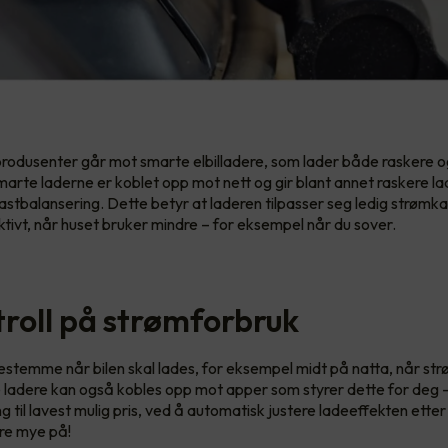
 produsenter går mot smarte elbilladere, som lader både raskere 
marte laderne er koblet opp mot nett og gir blant annet raskere la
lastbalansering. Dette betyr at laderen tilpasser seg ledig strømka
ktivt, når huset bruker mindre – for eksempel når du sover.
troll på strømforbruk
stemme når bilen skal lades, for eksempel midt på natta, når str
 ladere kan også kobles opp mot apper som styrer dette for deg – d
ng til lavest mulig pris, ved å automatisk justere ladeeffekten ette
re mye på!