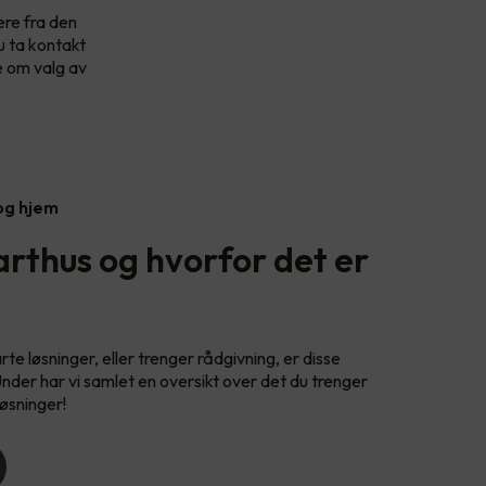
ere fra den
u ta kontakt
e om valg av
 og hjem
rthus og hvorfor det er
e løsninger, eller trenger rådgivning, er disse
Under har vi samlet en oversikt over det du trenger
øsninger!