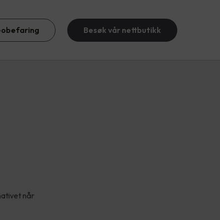
eobefaring
Besøk vår nettbutikk
ativet når