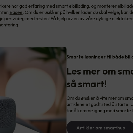
rikere har god erfaring med smart elbillading, og monterer elbillad
enten
Easee
. Om du er usikker på hvilken lader du skal velge, kan d
jelper vi deg med resten! Få hjelp av en av våre dyktige elektriker
 montering.
Smarte løsninger til både bil
Les mer om sma
så smart!
Om du ønsker å vite mer om smart
artiklene et godt sted å starte. 
for å komme igang med smarte l
Artikler om smarthus